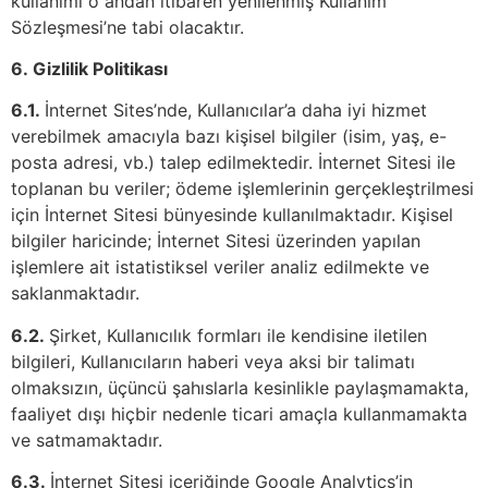
kullanımı o andan itibaren yenilenmiş Kullanım
Sözleşmesi’ne tabi olacaktır.
6.
Gizlilik Politikası
6.1.
İnternet Sites’nde, Kullanıcılar’a daha iyi hizmet
verebilmek amacıyla bazı kişisel bilgiler (isim, yaş, e-
posta adresi, vb.) talep edilmektedir. İnternet Sitesi ile
toplanan bu veriler; ödeme işlemlerinin gerçekleştrilmesi
için İnternet Sitesi bünyesinde kullanılmaktadır. Kişisel
bilgiler haricinde; İnternet Sitesi üzerinden yapılan
işlemlere ait istatistiksel veriler analiz edilmekte ve
saklanmaktadır.
6.2.
Şirket, Kullanıcılık formları ile kendisine iletilen
bilgileri, Kullanıcıların haberi veya aksi bir talimatı
olmaksızın, üçüncü şahıslarla kesinlikle paylaşmamakta,
faaliyet dışı hiçbir nedenle ticari amaçla kullanmamakta
ve satmamaktadır.
6.3.
İnternet Sitesi içeriğinde Google Analytics’in