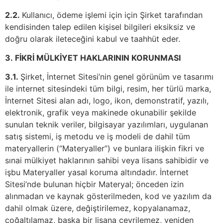
2.2.
Kullanıcı, ödeme işlemi için için Şirket tarafından
kendisinden talep edilen kişisel bilgileri eksiksiz ve
doğru olarak ileteceğini kabul ve taahhüt eder.
3.
FİKRİ MÜLKİYET HAKLARININ KORUNMASI
3.1.
Şirket, İnternet Sitesi’nin genel görünüm ve tasarımı
ile internet sitesindeki tüm bilgi, resim, her türlü marka,
İnternet Sitesi alan adı, logo, ikon, demonstratif, yazılı,
elektronik, grafik veya makinede okunabilir şekilde
sunulan teknik veriler, bilgisayar yazılımları, uygulanan
satış sistemi, iş metodu ve iş modeli de dahil tüm
materyallerin (“Materyaller”) ve bunlara ilişkin fikri ve
sınai mülkiyet haklarının sahibi veya lisans sahibidir ve
işbu Materyaller yasal koruma altındadır. İnternet
Sitesi’nde bulunan hiçbir Materyal; önceden izin
alınmadan ve kaynak gösterilmeden, kod ve yazılım da
dahil olmak üzere, değiştirilemez, kopyalanamaz,
çoğaltılamaz, başka bir lisana çevrilemez, yeniden