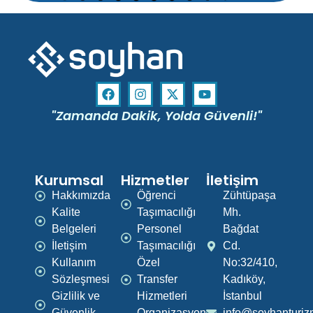
"Zamanda Dakik, Yolda Güvenli!"
Kurumsal
Hizmetler
İletişim
Hakkımızda
Öğrenci
Zühtüpaşa
Kalite
Taşımacılığı
Mh.
Belgeleri
Personel
Bağdat
İletişim
Taşımacılığı
Cd.
Kullanım
Özel
No:32/410,
Sözleşmesi
Transfer
Kadıköy,
Gizlilik ve
Hizmetleri
İstanbul
Güvenlik
Organizasyon
info@soyhanturi