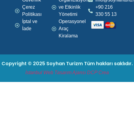
Çerez
ve Etkinlik
+90 216
Politikası
Yönetimi
330 55 13
İptal ve
Operasyonel
İade
Araç
Kiralama
Copyright © 2025 Soyhan Turizm Tüm hakları saklıdır.
İstanbul Web Tasarım Ajansı
DCP Crea